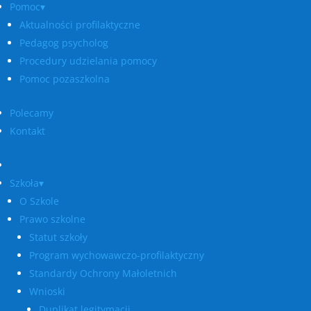
Pomoc▾
Aktualności profilaktyczne
Pedagog psycholog
Procedury udzielania pomocy
Pomoc pozaszkolna
Polecamy
Kontakt
Szkoła▾
O Szkole
Prawo szkolne
Statut szkoły
Program wychowawczo-profilaktyczny
Standardy Ochrony Małoletnich
Wnioski
Duplikat legitymacji