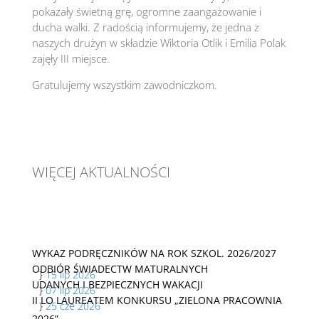
pokazały świetną grę, ogromne zaangażowanie i
ducha walki. Z radością informujemy, że jedna z
naszych drużyn w składzie Wiktoria Otlik i Emilia Polak
zajęły III miejsce.
Gratulujemy wszystkim zawodniczkom.
WIĘCEJ AKTUALNOŚCI
WYKAZ PODRĘCZNIKÓW NA ROK SZKOL. 2026/2027
ODBIÓR ŚWIADECTW MATURALNYCH
}
15 lip 2026
UDANYCH I BEZPIECZNYCH WAKACJI
}
07 lip 2026
II LO LAUREATEM KONKURSU „ZIELONA PRACOWNIA
}
25 cze 2026
2026”