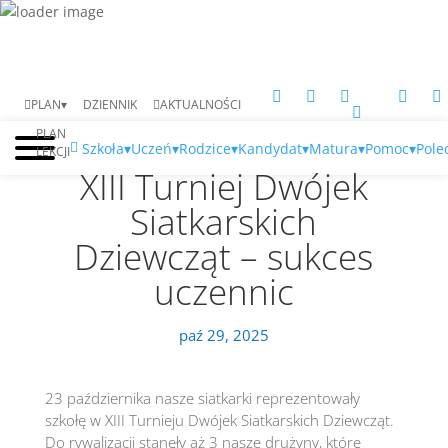
PLAN▾
DZIENNIK
AKTUALNOŚCI
PLAN
Szkoła▾
Uczeń▾
Rodzice▾
Kandydat▾
Matura▾
Pomoc▾
Pole
LEKCJI
XIII Turniej Dwójek
Siatkarskich
Dziewcząt – sukces
uczennic
paź 29, 2025
23 października nasze siatkarki reprezentowały
szkołę w XIII Turnieju Dwójek Siatkarskich Dziewcząt.
Do rywalizacji stanęły aż 3 nasze drużyny, które