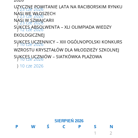
UZYCZNE POWITANIE LATA NA RACIBORSKIM RYNKU
}
23 cze 2026
NASI WE WŁOSZECH
}
23 cze 2026
NASI W SZWAJCARII
}
23 cze 2026
SUKCES ABSOLWENTA – XLI OLIMPIADA WIEDZY
}
12 cze 2026
EKOLOGICZNEJ
SUKCES UCZENNICY – XIII OGÓLNOPOLSKI KONKURS
}
10 cze 2026
WZROSTU KRYSZTAŁÓW DLA MŁODZIEŻY SZKOLNEJ
SUKCES UCZNIÓW – SIATKÓWKA PLAŻOWA
}
10 cze 2026
}
10 cze 2026
SIERPIEŃ 2026
P
W
Ś
C
P
S
N
1
2